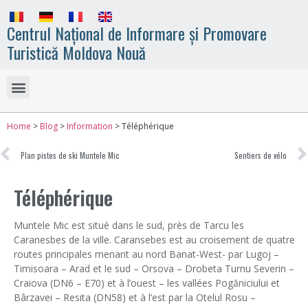
Centrul Național de Informare și Promovare
Turistică Moldova Nouă
Home
>
Blog
>
Information
>
Téléphérique
Plan pistes de ski Muntele Mic
Sentiers de vélo
Téléphérique
Muntele Mic est situé dans le sud, près de Tarcu les
Caranesbes de la ville. Caransebes est au croisement de quatre
routes principales menant au nord Banat-West- par Lugoj –
Timisoara – Arad et le sud – Orsova – Drobeta Turnu Severin –
Craiova (DN6 – E70) et à l’ouest – les vallées Pogăniciului et
Bârzavei – Resita (DN58) et à l’est par la Otelul Rosu –