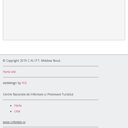
© Copyright 2019 C.N.I.P.T. Moldova Nouă
Harta site
webdesign by
HiS
Centre Naționale de Informare și Promovare Turistică
Harta
Lista
www.inforegio.ro