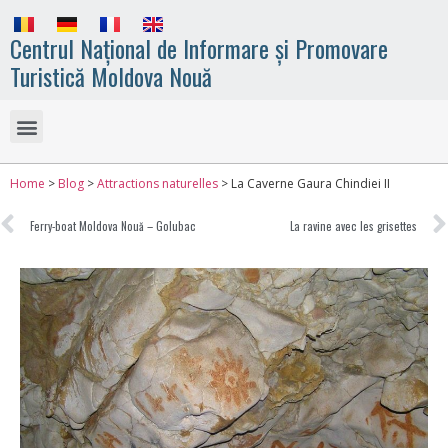
Centrul Național de Informare și Promovare
Turistică Moldova Nouă
Home
>
Blog
>
Attractions naturelles
>
La Caverne Gaura Chindiei II
Ferry-boat Moldova Nouă – Golubac
La ravine avec les grisettes