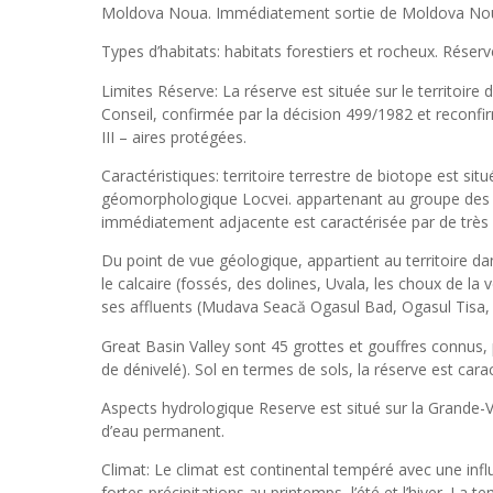
Moldova Noua. Immédiatement sortie de Moldova Noua, s
Types d’habitats: habitats forestiers et rocheux. Réser
Limites Réserve: La réserve est située sur le territoire
Conseil, confirmée par la décision 499/1982 et reconfi
III – aires protégées.
Caractéristiques: territoire terrestre de biotope est 
géomorphologique Locvei. appartenant au groupe des 
immédiatement adjacente est caractérisée par de très fa
Du point de vue géologique, appartient au territoire 
le calcaire (fossés, des dolines, Uvala, les choux de la
ses affluents (Mudava Seacă Ogasul Bad, Ogasul Tisa, 
Great Basin Valley sont 45 grottes et gouffres connus,
de dénivelé). Sol en termes de sols, la réserve est cara
Aspects hydrologique Reserve est situé sur la Grande-V
d’eau permanent.
Climat: Le climat est continental tempéré avec une in
fortes précipitations au printemps, l’été et l’hiver. L