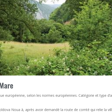
 Mare
ue européenne, selon les normes européennes. Catégorie et type d’ai
dova Noua à, après avoir demandé la route de comté qui relie la vil