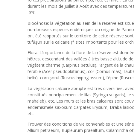
durant les mois de Juillet à Août avec des température
-3ºC.
Biocénose: la végétation au sein de la réserve est sit
nombreuses espèces endémiques ou origine de Pannoni
ont été rapportés sur le territoire de cette réserve s
tufăşuri sur le calcaire (* sites importants pour les o
Flora: L’importance de la flore de la réserve est donnée
hêtres, descendant des vallées à très basse altitude de
végètent charme (Carpinus betulus), l’argent de la chaux (t
l’érable (Acer pseudoplatanus), cor (Cornus mas), l’aubé
helix), cornişorul (Ruscus hypoglossum), l’épine (Ruscus 
La végétation calcaire abrupte est très diversifiée, av
constitués principalement de lilas (Syringa vulgaris), l
mahaleb), etc. Les murs et les bras calcaires sont couve
endemismele saxosum Carpates Erysium, Draba lasiocar
etc.
Trouver des conditions de vie convenables et une série
Allium petraeum, Bupleurum praealtum, Calamintha offi