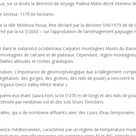
ur la droite la direction de Voyage Padina Matei décrit intérieur de
ve Secteur: 1179.00 hectares.
 de la ville Moldova Noua, être déclaré par la décision 556/1973 de de
rmé par la loi 5/2000 – sur l’approbation de l’aménagement paysager n
situé dans le subţinutul occidentaux Carpates montagnes Monts du Bana
montagnes de calcaire et de plateaux. Cependant, région montagne
ibles altitudes et roches granitiques.
danubien. L’importance de géomorphologique due à l’allégement comp
 végétation, des gorges, des grottes, des nids de poule) a rencontré le
Ogasul Grecs Valley White Water ).
 parmi eux étant Gaura hors la loi (1370 m de long) et des nids de po
ctérisée par rendzinas sol et des sols bruns forestiers.
allée, qui a de nombreux affluents avec des cours d’eau temporaires.
fluence méditerranéen, caractérisé par un régime de température mod
a température annuelle moyenne est comprise entre 6º et 8ºC. période la