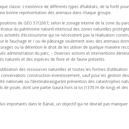
e classe. L’existence de différents types d’habitats, de la forêt pour
une bonne représentation des animaux dans chaque groupe.
ispositions de GEO 57/2007, selon le zonage interne de la zone du par
récieux du patrimoine naturel interiosul des zones naturelles protégée
s activités d’écotourisme qui ne nécessitent pas la réalisation constr
ot pour le fauchage et / ou de pâturage seulement avec des animaux do
ges ou la détention le droit de les utiliser de quelque manière recon
s administration du parc; – Diverses actions et interventions élimina
ts naturels et des espèces de flore et de faune présents.
’utilisation des ressources naturelles et toutes les formes d’utilisation
la conservation; construction-investissement, sauf pour les gestion de
ité nationale ou l’destinateasigurării prévention des catastrophes natu
ids de poule, dont une partie Gaura hors la loi (1370 m de long) et des
 plus importants dans le Banat, un objectif qui ne devrait pas manquer