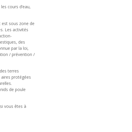
 les cours d’eau,
c est sous zone de
s. Les activités
uction-
mestiques, des
nue par la loi,
tion / prévention /
 des terres
s aires protégées
relles.
 nids de poule
 si vous êtes à