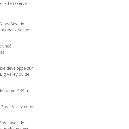
 cette réserve.
 Caras-Severin
ational – Section
t unité
use
lexe développé sur
 Big Valley ou de
ule rouge (149 m
 Great Valley cours
érée, avec de
 plus chaude est