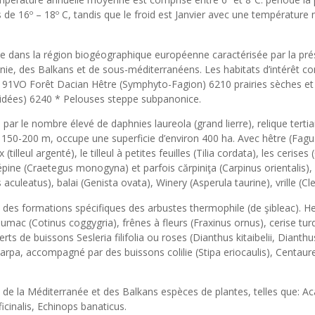
s de 16º – 18º C, tandis que le froid est Janvier avec une températur
uée dans la région biogéographique européenne caractérisée par la pr
e, des Balkans et de sous-méditerranéens. Les habitats d’intérêt c
ont 91VO Forêt Dacian Hêtre (Symphyto-Fagion) 6210 prairies sèches et
rchidées) 6240 * Pelouses steppe subpanonice.
 par le nombre élevé de daphnies laureola (grand lierre), relique tertia
 150-200 m, occupe une superficie d’environ 400 ha. Avec hêtre (Fagus
illeul argenté), le tilleul à petites feuilles (Tilia cordata), les cerise
pine (Craetegus monogyna) et parfois cărpiniţa (Carpinus orientalis), 
aculeatus), balai (Genista ovata), Winery (Asperula taurine), vrille (Cle
ec des formations spécifiques des arbustes thermophile (de şibleac). 
e sumac (Cotinus coggygria), frênes à fleurs (Fraxinus ornus), cerise tu
rts de buissons Sesleria filifolia ou roses (Dianthus kitaibelii, Dianth
pa, accompagné par des buissons colilie (Stipa eriocaulis), Centaur
 de la Méditerranée et des Balkans espèces de plantes, telles que: Aca
cinalis, Echinops banaticus.