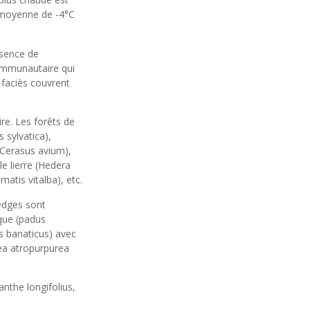
e moyenne de -4°C
ésence de
ommunautaire qui
 faciès couvrent
ire. Les forêts de
 sylvatica),
s (Cerasus avium),
le lierre (Hedera
matis vitalba), etc.
Hedges sont
rque (padus
us banaticus) avec
ea atropurpurea
nthe longifolius,