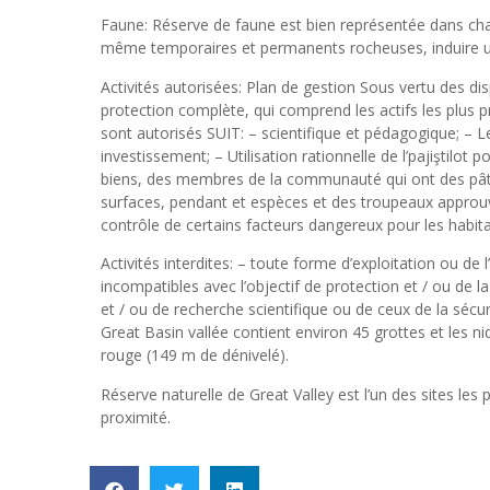
Faune: Réserve de faune est bien représentée dans chaqu
même temporaires et permanents rocheuses, induire 
Activités autorisées: Plan de gestion Sous vertu des d
protection complète, qui comprend les actifs les plus p
sont autorisés SUIT: – scientifique et pédagogique; – Le
investissement; – Utilisation rationnelle de l’pajiştil
biens, des membres de la communauté qui ont des pâtura
surfaces, pendant et espèces et des troupeaux approuvé
contrôle de certains facteurs dangereux pour les habita
Activités interdites: – toute forme d’exploitation ou de l
incompatibles avec l’objectif de protection et / ou de 
et / ou de recherche scientifique ou de ceux de la sécur
Great Basin vallée contient environ 45 grottes et les n
rouge (149 m de dénivelé).
Réserve naturelle de Great Valley est l’un des sites les
proximité.