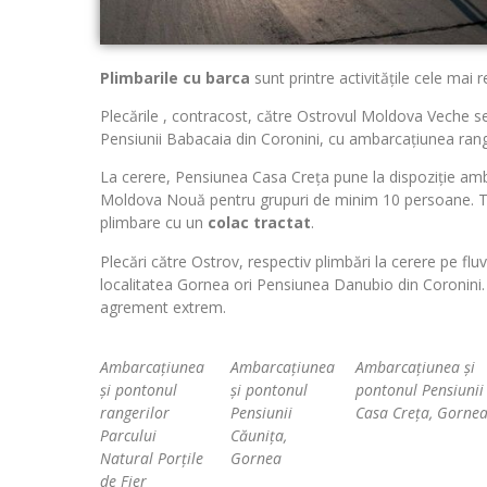
Plimbarile cu barca
sunt printre activitățile cele mai r
Plecările , contracost, către Ostrovul Moldova Veche se f
Pensiunii Babacaia din Coronini, cu ambarcațiunea ranger
La cerere, Pensiunea Casa Creța pune la dispoziție amba
Moldova Nouă pentru grupuri de minim 10 persoane. To
plimbare cu un
colac tractat
.
Plecări către Ostrov, respectiv plimbări la cerere pe fl
localitatea Gornea ori Pensiunea Danubio din Coronini
agrement extrem.
Ambarcațiunea
Ambarcațiunea
Ambarcațiunea și
și pontonul
și pontonul
pontonul Pensiunii
rangerilor
Pensiunii
Casa Creța, Gorne
Parcului
Căunița,
Natural Porțile
Gornea
de Fier