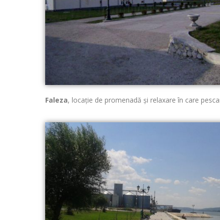
Faleza
, locaţie de promenadă şi relaxare în care pescari