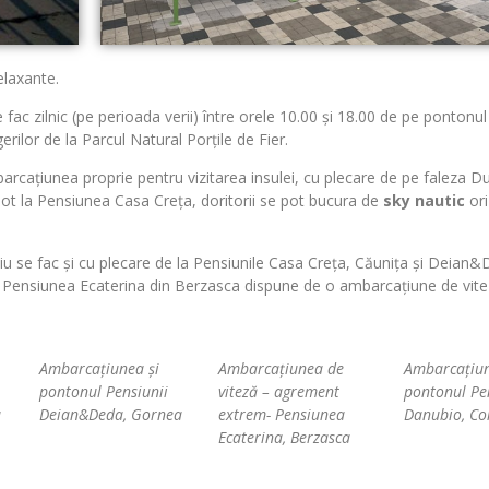
elaxante.
ac zilnic (pe perioada verii) între orele 10.00 și 18.00 de pe pontonul
ilor de la Parcul Natural Porțile de Fier.
rcațiunea proprie pentru vizitarea insulei, cu plecare de pe faleza Du
t la Pensiunea Casa Creța, doritorii se pot bucura de
sky nautic
ori
uviu se fac și cu plecare de la Pensiunile Casa Creța, Căunița și Deian
. Pensiunea Ecaterina din Berzasca dispune de o ambarcațiune de vit
Ambarcațiunea și
Ambarcațiunea de
Ambarcațiun
pontonul Pensiunii
viteză – agrement
pontonul Pe
a
Deian&Deda, Gornea
extrem- Pensiunea
Danubio, Co
Ecaterina, Berzasca