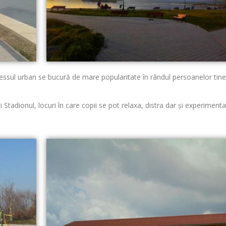
nessul urban se bucură de mare popularitate în rândul persoanelor tine
si Stadionul, locuri în care copii se pot relaxa, distra dar şi experimenta