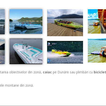
itarea obiectivelor din zonă,
caiac
pe Dunăre sau plimbări cu
bicicle
eele montane din zonă.