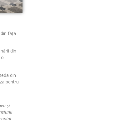
 din fața
nării din
 o
&Deda din
eza pentru
ea și
nsiunii
ronini