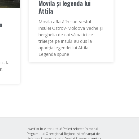
Movila și legenda lui
Attila
Movila aflată în sud-vestul
a
insulei Ostrov-Moldova Veche și
herghelia de cai sălbatici ce
trăiește pe insulă au dus la
apariția legendei lui Attila.
Legenda spune
c, la
i.
Investim în viitorul tău! Proiect selectat în cadrul
Programului Operaţional Regional şi cofinanţat de
Uniunea Europeană prin Fondul European pentru