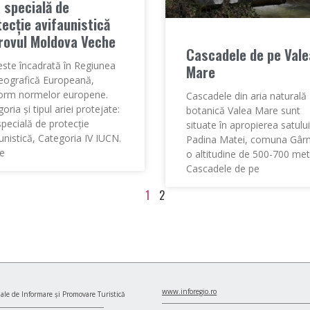
 specială de
ecţie avifaunistică
rovul Moldova Veche
Cascadele de pe Vale
este încadrată în Regiunea
Mare
eografică Europeană,
orm normelor europene.
Cascadele din aria naturală
oria şi tipul ariei protejate:
botanică Valea Mare sunt
specială de protecţie
situate în apropierea satului
unistică, Categoria IV IUCN.
Padina Matei, comuna Gârni
e
o altitudine de 500-700 metr
Cascadele de pe
1
2
www.inforegio.ro
ale de Informare și Promovare Turistică