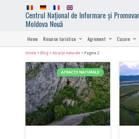
Centrul Național de Informare și Promovar
Moldova Nouă
Home
Resurse turistice
Agrement
Cazare
Home
>
Blog
>
Atracții naturale
>
Pagina 2
ATRACȚII NATURALE