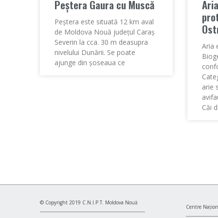
Peștera Gaura cu Muscă
Aria
prot
Peștera este situată 12 km aval
Ost
de Moldova Nouă județul Caraș
Severin la cca. 30 m deasupra
Aria 
nivelului Dunării. Se poate
Biog
ajunge din șoseaua ce
conf
Categ
arie 
avifa
Căi d
© Copyright 2019 C.N.I.P.T. Moldova Nouă
Centre Națion