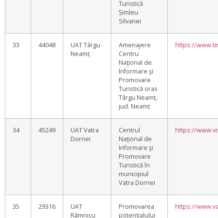
Turistică
Șimleu
Silvanei
33
44048
UAT Târgu
Amenajere
https://www.ti
Neamț
Centru
Naţional de
Informare şi
Promovare
Turistică oras
Târgu Neamț,
jud. Neamț
34
45249
UAT Vatra
Centrul
https://www.vi
Dornei
Naţional de
Informare şi
Promovare
Turistică în
municipiul
Vatra Dornei
35
29316
UAT
Promovarea
https://www.va
Râmnicu
potențialului