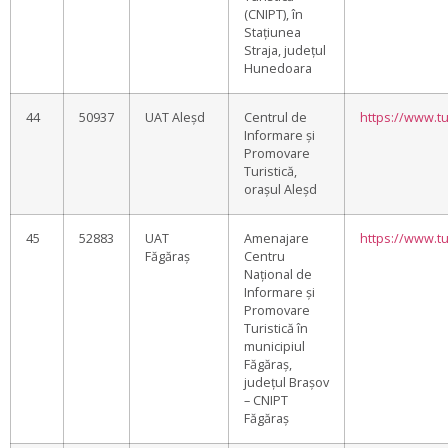
(CNIPT), în
Stațiunea
Straja, județul
Hunedoara
44
50937
UAT Aleșd
Centrul de
https://www.t
Informare și
Promovare
Turistică,
orașul Aleșd
45
52883
UAT
Amenajare
https://www.tu
Făgăraș
Centru
Național de
Informare și
Promovare
Turistică în
municipiul
Făgăraș,
județul Brașov
– CNIPT
Făgăraș