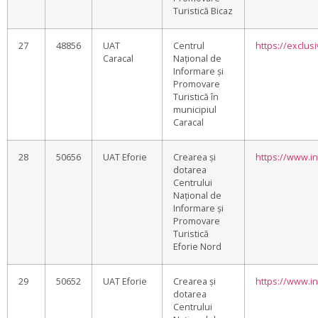
Turistică Bicaz
27
48856
UAT
Centrul
https://exclus
Caracal
Național de
Informare și
Promovare
Turistică în
municipiul
Caracal
28
50656
UAT Eforie
Crearea și
https://www.in
dotarea
Centrului
Național de
Informare și
Promovare
Turistică
Eforie Nord
29
50652
UAT Eforie
Crearea și
https://www.in
dotarea
Centrului