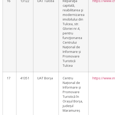
16
13122
UAT Tulcea
Reparaţia
https://www.cn
capitală,
reabilitarea şi
modernizarea
imobilului din
Tulcea, str.
Gloriei nr.4,
pentru
funcţionarea
Centrului
Național de
Informare și
Promovare
Turistică
Tulcea
17
41351
UAT Borșa
Centru
https://www.i
Național de
Informare și
Promovare
Turistică în
Orașul Borșa,
județul
Maramureș