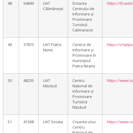
48
54849
UAT
Dotarea
https://t5.we
Călimănești
Centrului de
Informare și
Promovare
Turistică
Calimanesti
49
37815
UAT Piatra
Centrul de
https://cniptp
Nemț
Informare și
Promovare în
municipiul
Piatra Neamț
50
48235
UAT
Centru
https://www.t
Năsăud
Național de
Informare și
Promovare
Turistică
Năsăud
51
41368
UAT Sovata
Crearea unui
https://www.so
Centru
Național de