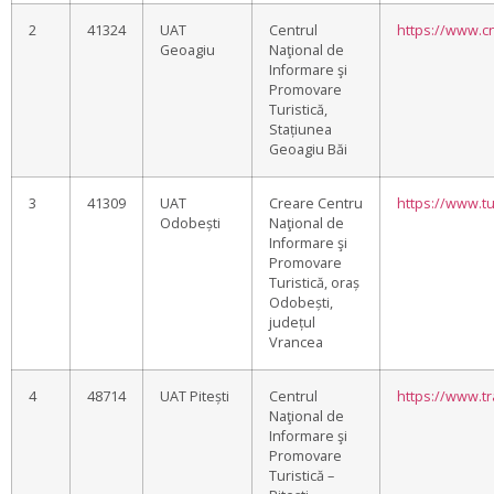
2
41324
UAT
Centrul
https://www.cn
Geoagiu
Naţional de
Informare şi
Promovare
Turistică,
Stațiunea
Geoagiu Băi
3
41309
UAT
Creare Centru
https://www.t
Odobești
Naţional de
Informare şi
Promovare
Turistică, oraș
Odobești,
județul
Vrancea
4
48714
UAT Pitești
Centrul
https://www.tra
Naţional de
Informare şi
Promovare
Turistică –