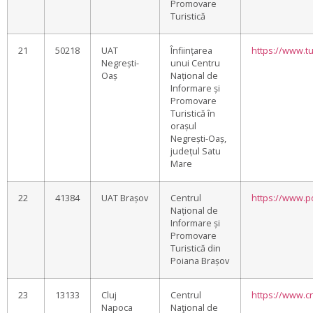
Promovare
Turistică
21
50218
UAT
Înființarea
https://www.tu
Negrești-
unui Centru
Oaș
Național de
Informare și
Promovare
Turistică în
orașul
Negrești-Oaș,
județul Satu
Mare
22
41384
UAT Brașov
Centrul
https://www.po
Național de
Informare și
Promovare
Turistică din
Poiana Brașov
23
13133
Cluj
Centrul
https://www.cn
Napoca
Naţional de