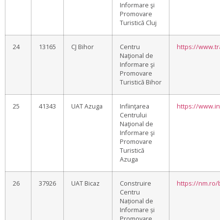
Informare şi
Promovare
Turistică Cluj
24
13165
CJ Bihor
Centru
https://www.tr
Naţional de
Informare şi
Promovare
Turistică Bihor
25
41343
UAT Azuga
Infiinţarea
https://www.in
Centrului
Naţional de
Informare şi
Promovare
Turistică
Azuga
26
37926
UAT Bicaz
Construire
https://nm.ro/
Centru
Național de
Informare și
Promovare