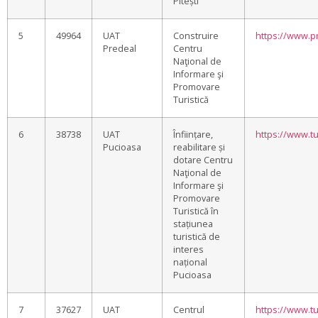
Pitești
5
49964
UAT
Construire
https://www.p
Predeal
Centru
Naţional de
Informare şi
Promovare
Turistică
6
38738
UAT
Înființare,
https://www.t
Pucioasa
reabilitare și
dotare Centru
Naţional de
Informare şi
Promovare
Turistică în
stațiunea
turistică de
interes
național
Pucioasa
7
37627
UAT
Centrul
https://www.tu