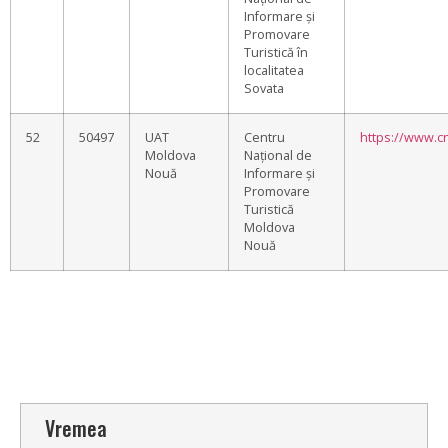
Informare și
Promovare
Turistică în
localitatea
Sovata
52
50497
UAT
Centru
https://www.c
Moldova
Național de
Nouă
Informare și
Promovare
Turistică
Moldova
Nouă
Vremea