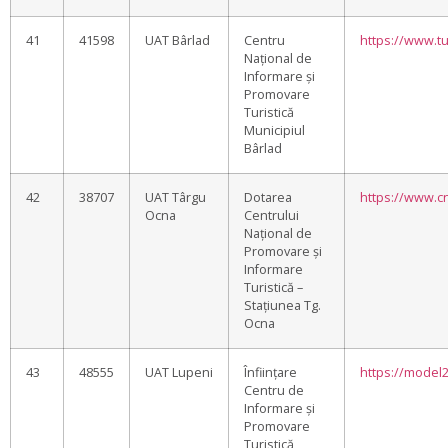
41
41598
UAT Bârlad
Centru
https://www.tu
Național de
Informare și
Promovare
Turistică
Municipiul
Bârlad
42
38707
UAT Târgu
Dotarea
https://www.cn
Ocna
Centrului
Național de
Promovare și
Informare
Turistică –
Stațiunea Tg.
Ocna
43
48555
UAT Lupeni
Înființare
https://model
Centru de
Informare și
Promovare
Turistică