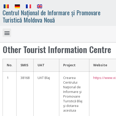
Centrul Național de Informare și Promovare
Turistică Moldova Nouă
Other Tourist Information Centre
No.
SMIS
UAT
Project
Website
1
38168
UAT Blaj
Crearea
https://www.vi
Centrului
Naţional de
Informare şi
Promovare
Turistică Blaj
şi dotarea
acestuia