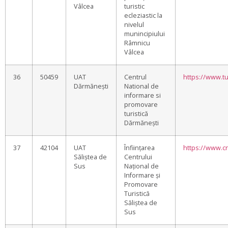
Vâlcea
turistic
ecleziastic la
nivelul
munincipiului
Râmnicu
Vâlcea
36
50459
UAT
Centrul
https://www.t
Dărmănești
National de
informare si
promovare
turistică
Dărmănești
37
42104
UAT
Înființarea
https://www.cn
Săliștea de
Centrului
Sus
Național de
Informare și
Promovare
Turistică
Săliștea de
Sus