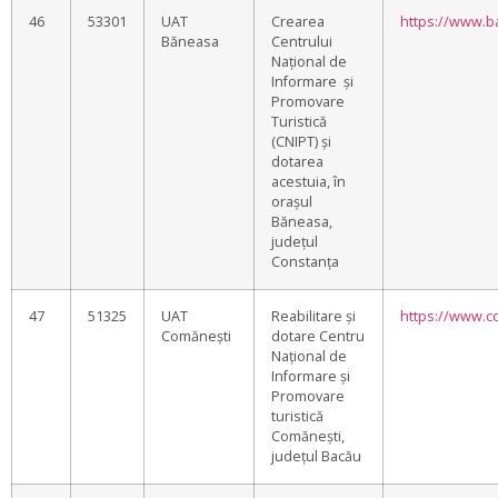
46
53301
UAT
Crearea
https://www.b
Băneasa
Centrului
Național de
Informare și
Promovare
Turistică
(CNIPT) și
dotarea
acestuia, în
orașul
Băneasa,
județul
Constanța
47
51325
UAT
Reabilitare și
https://www.c
Comănești
dotare Centru
Național de
Informare și
Promovare
turistică
Comănești,
județul Bacău