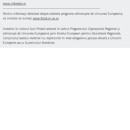
www.inforegio.ro
Pentru informaţii detaliate despre celelalte programe cofinanţate de Uniunea Europeană,
vă invităm să vizitaţi
www.fonduri-ue.ro
Investim în viitorul tău! Proiect selectat în cadrul Programului Operaţional Regional şi
cofinanţat de Uniunea Europeană prin Fondul European pentru Dezvoltare Regională.
Conţinutul acestui material nu reprezintă în mod obligatoriu poziţia oficială a Uniunii
Europene sau a Guvernului României.