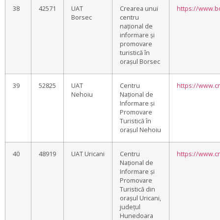
38
42571
UAT
Crearea unui
https://www.b
Borsec
centru
național de
informare și
promovare
turistică în
orașul Borsec
39
52825
UAT
Centru
https://www.c
Nehoiu
Național de
Informare și
Promovare
Turistică în
orașul Nehoiu
40
48919
UAT Uricani
Centru
https://www.cn
Național de
Informare și
Promovare
Turistică din
orașul Uricani,
județul
Hunedoara