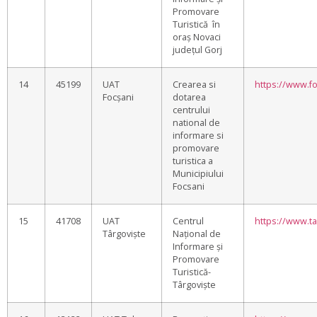
Promovare
Turistică în
oraș Novaci
județul Gorj
14
45199
UAT
Crearea si
https://www.fo
Focșani
dotarea
centrului
national de
informare si
promovare
turistica a
Municipiului
Focsani
15
41708
UAT
Centrul
https://www.tar
Târgoviște
Național de
Informare și
Promovare
Turistică-
Târgoviște