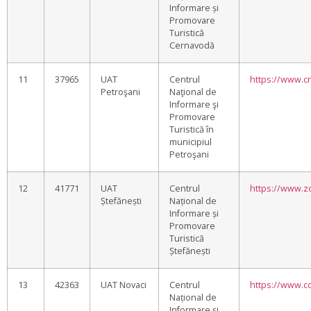
Informare și
Promovare
Turistică
Cernavodă
11
37965
UAT
Centrul
https://www.cn
Petroşani
Naţional de
Informare şi
Promovare
Turistică în
municipiul
Petroşani
12
41771
UAT
Centrul
https://www.z
Ștefănești
Național de
Informare și
Promovare
Turistică
Ștefănești
13
42363
UAT Novaci
Centrul
https://www.co
Național de
Informare și