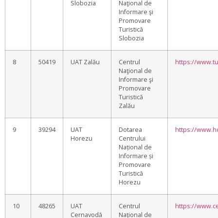
Slobozia
Naţional de
Informare şi
Promovare
Turistică
Slobozia
8
50419
UAT Zalău
Centrul
https://www.tu
Naţional de
Informare şi
Promovare
Turistică
Zalău
9
39294
UAT
Dotarea
https://www.h
Horezu
Centrului
Național de
Informare și
Promovare
Turistică
Horezu
10
48265
UAT
Centrul
https://www.ce
Cernavodă
Național de