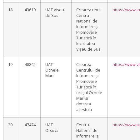
18
43610
UAT Vișeu
Crearea unui
https://www.in
de Sus
Centru
Național de
Informare și
Promovare
Turistică în
localitatea
Vișeu de Sus
19
48845
UAT
Crearea
https://www.v
Ocnele
Centrului de
Mari
Informare și
Promovare
Turistică în
orașul Ocnele
Mari și
dotarea
acestuia
20
47474
UAT
Centru
https://www.tu
Orșova
Național de
Informare și