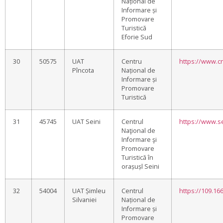
Național de
Informare și
Promovare
Turistică
Eforie Sud
30
50575
UAT
Centru
https://www.cn
Pîncota
Național de
Informare și
Promovare
Turistică
31
45745
UAT Seini
Centrul
https://www.se
Naţional de
Informare şi
Promovare
Turistică în
orașușl Seini
32
54004
UAT Șimleu
Centrul
https://109.16
Silvaniei
Național de
Informare și
Promovare